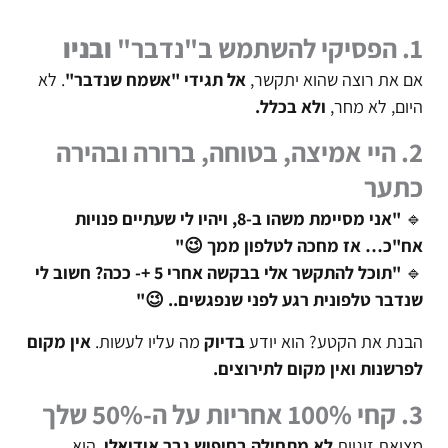
1. הפסיקי להשתמש ב"נדבר"
ובניו
אם את רוצה שהוא יתקשר,
אל תגידי "אשמח שנדבר"
. לא
היום, לא מחר,
ולא בכלל.
2. היי אמיצה, בטוחה, ברורה ובהירה
כתער
🔹
"אני מסיימת משהו ב-8, ויהיו לי שעתיים פנויות
אח"כ… אז מחכה לטלפון ממך 😉"
🔹
"תוכל להתקשר אלי בבקשה אחרי 5 +- ככה? חשוב לי
שנדבר טלפונית רגע לפני שנפגשים.. 😉"
הבנת את הקטע? הוא יודע
בדיוק
מה עליו לעשות.
אין מקום
לפרשנות ואין מקום לתירוצים.
3. קחי 100% אחריות על ה-50% שלך
מציאת זוגיות
לא מתחילה בחיפוש גבר אידיאלי
. היא