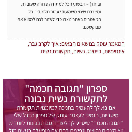
וביחד) – גיבשתי הכל למתודה סדורה שעובדת
ומייצרת שינוי משמעותי עבור תלמידיי. כל
המאמרים באתר נוצרו כדי לעזור לכם למצוא את
מבוקשכם.
המאמר עוסק בנושאים הבאים:
איך לקרב גבר
,
אינטימיות
,
דייטינג
,
נשיות
,
תקשורת נשית
ספרון "תגובה חכמה"
לתקשורת נשית נבונה
אם בא לך להעמיק בחניכה למיומנויות תקשורת
מיטביות, הזמיני לעצמך עותק של ספרון הדגל שלי
"תגובה חכמה" שיסייע לך ליצור תגובות נבונות ליותר מ
50 מצבים נפוצים ונפיצים בהם את מופעלת רגשית מול