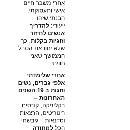
חרי משבר חיים
ישי ותעסוקתי,
בנתי שזהו
עודי:
להדריך
נשים לחיזור
זוגיות בקלות
, כך
לא יחוו את הסבל
ממושך שאני
וויתי.
חרי שלימדתי
לפי גברים, נשים
זוגות
ב 19 השנים
אחרונות
–
קליניקה, קורסים,
יטריטים, הרצאות
סדנאות – גיבשתי
כל
למתודה