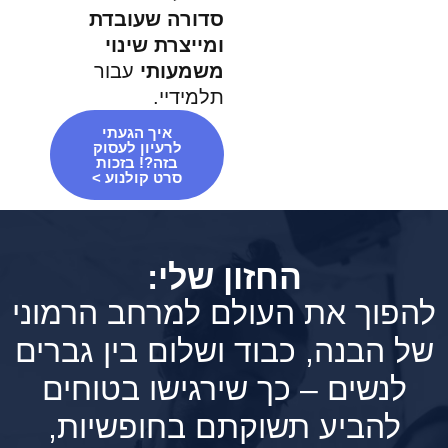
דורה שעובדת
מייצרת שינוי
שמעותי
עבור
למידיי.
איך הגעתי
לרעיון לעסוק
בזה?! בזכות
סרט קולנוע >
שלי:
למרחב הרמוני
לום בין גברים
גישו בטוחים
 בחופשיות,