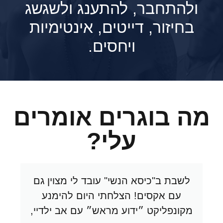
ענג ולשגשג
, אינטימיות
ם.
 אומרים
?
עובד לי מצוין גם
על תומר שמעתי לראשו
י היום להימנע
כשהתראיין אצל גבי גזית
אש״ עם אב ילדיי,
מולו בקליניקה וסיפרתי ל