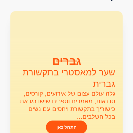
ים
 בתקשורת
רועים, קורסים,
רים שישדרגו את
חסים עם נשים
כאן