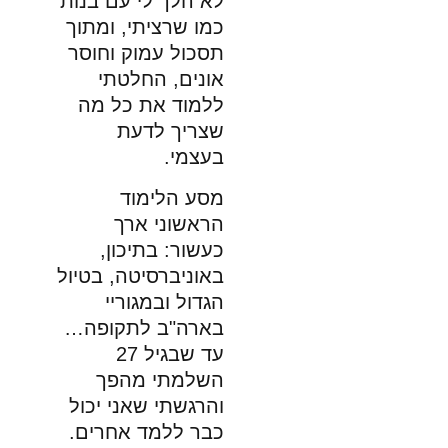
א הלך לי עם בנות
מו שרציתי, ומתוך
סכול עמוק וחוסר
ונים, החלטתי
למוד את כל מה
צריך לדעת
עצמי.
סע הלימוד
ראשוני ארך
עשור: בתיכון,
אוניברסיטה, בטיול
גדול ובמגוריי
ארה"ב לתקופה…
עד שבגיל 27
שלמתי מהפך
הרגשתי שאני יכול
בר ללמד אחרים.