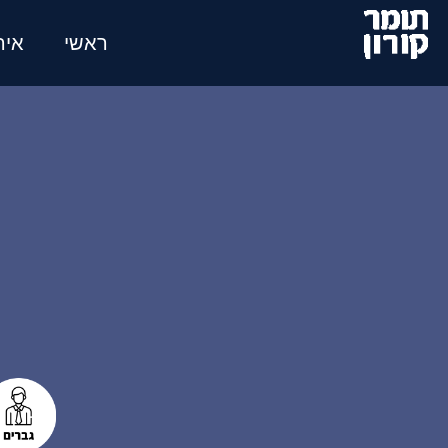
לג
תוכן
ראשי
איר