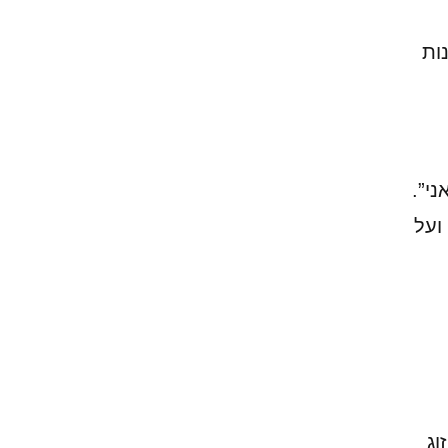
ות
י”.
ועל
וג