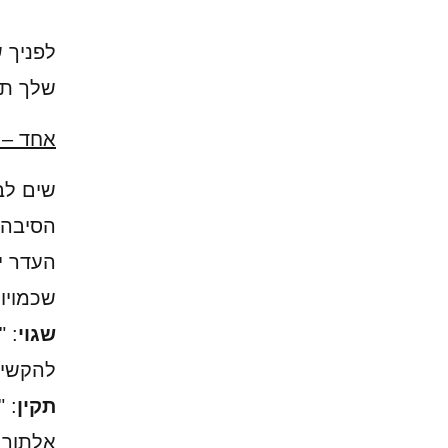
לפניך 
שלך תני
אחד – 
שים לב
הסיבה? 
העדר י
שכמויו
שגוי
: "
להקשיב
תקין
: 
אלתור 