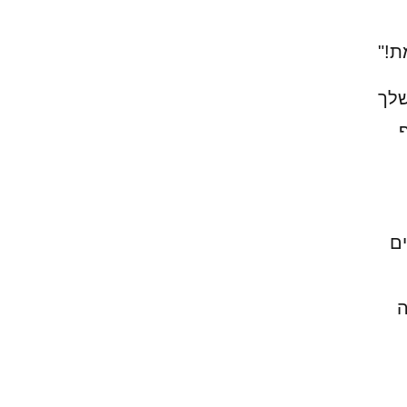
ת!"
שלך
ם
ה