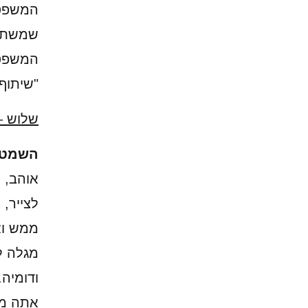
המשפט 
שמשתמש
המשפט 
"שיתוף
שלוש –
השמט כ
אוהב, 
לצייר, 
ממש וא
מגלה ל
ודומיה.
אתה מת