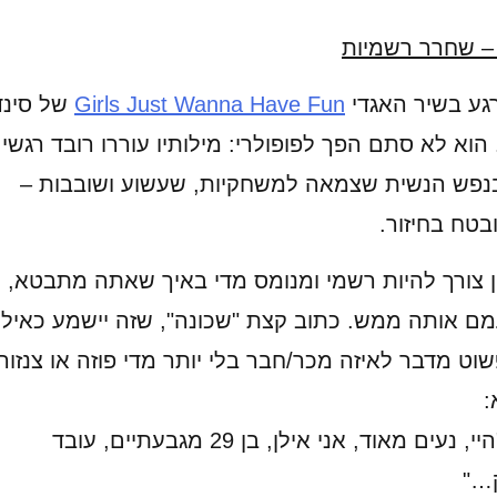
– שחרר רשמיות
רגע בשיר האגדי
Just Wanna Have Fun
Girls
של סינד
הוא לא סתם הפך לפופולרי: מילותיו עוררו רובד רגשי
נפש הנשית שצמאה למשחקיות, שעשוע ושובבות –
בטח בחיזור.
ין צורך להיות רשמי ומנומס מדי באיך שאתה מתבטא, כ
מם אותה ממש. כתוב קצת "שכונה", שזה יישמע כאילו
וט מדבר לאיזה מכר/חבר בלי יותר מדי פוזה או צנזור
:
: "היי, נעים מאוד, אני אילן, בן 29 מגבעתיים, עובד
…"