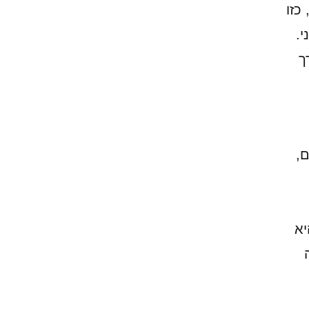
כזו
.
ך
ם,
יא