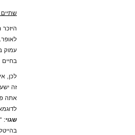
שתיים 
היזכר 
לאופר. 
עמוק ב
בחיים ו
לכן, א
זה ישע
אתה פש
לדוגמא
שגוי
בהייטק