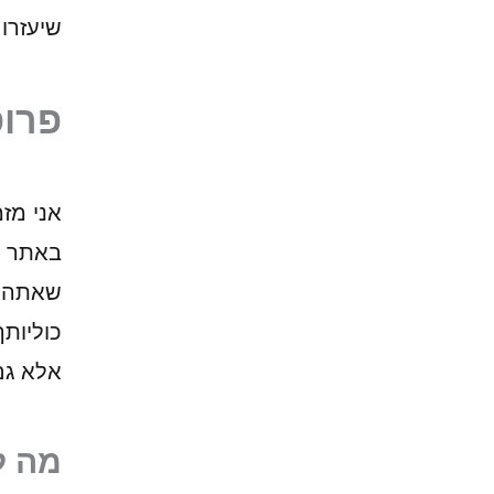
שיעזרו
פרופ
אני מז
באתר א
שאתה ש
כוליות
אלא ג
מה ל