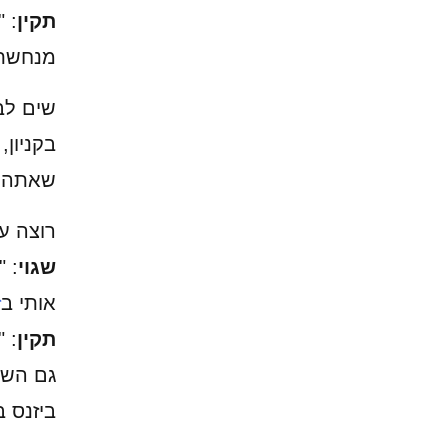
תקין
מנחשת, 
שים לב
בקניון
שאתה מ
רוצה ע
שגוי
: 
אותי ב
ז
תקין
: 
גם השו
ביזנס ב