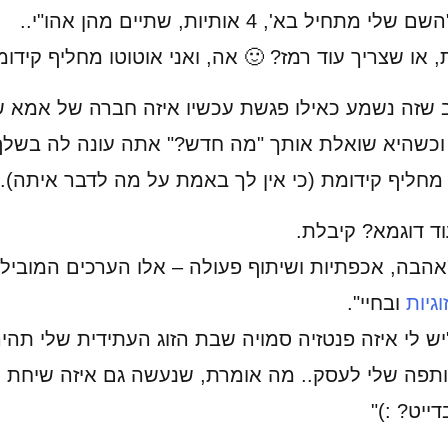
: "השם שלי מתחיל בא', 4 אותיות, שתיים מהן אהו"י..
או שצריך עוד רמז? 🙂 אה, ואני אוטוטו מחליף קידומ
 שזה נשמע כאילו פגשת עכשיו איזה חברה של אמא 
, וכשהיא שואלת אותך "מה חדש?" אתה עונה לה בשלף
חליף קידומת (כי אין לך באמת על מה לדבר איתה).
וד דוגמא? קיבלת.
"אהבה, אכפתיות ושיתוף פעולה – אלו הערכים המובילי
וגיות
ובחיי".
"יש לי איזה פנטזיה סמויה שבת הזוג העתידית שלי תהי
תפה שלי לעסק.. מה אומרת, שנעשה גם איזה שיחת
דייט? :)"