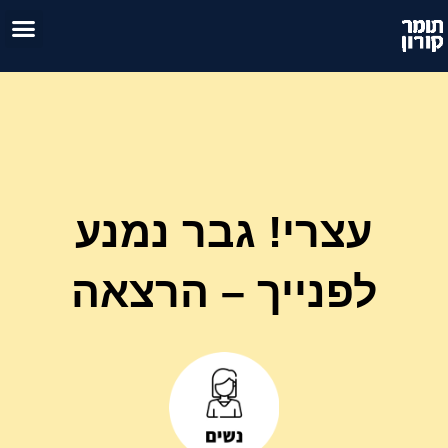
לג
טיפול זו
אימון 
תוכן
עצרי! גבר נמנע
לפנייך – הרצאה