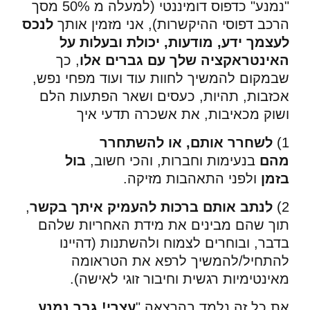
"נמנע" כדפוס דומיננטי (למעלה מ 50% מסך
הרכב דפוסי ההיקשרות)
, אני מזמין אותך
לנכס
לעצמך ידע, מודעות, יכולת ובעלות על
האינטראקציה שלך עם גברים אלו
, כך
שבמקום להמשיך לחוות עוד ועוד מפחי נפש,
אכזבות, תהיות, כעסים ושאר הפתעות הלם
ושוק מכאיבות, את אשכרה תדעי איך
1)
לשחרר אותם, או להשתחרר
מהם
בנעימות וחברות, והכי חשוב,
בול
בזמן
ולפני התאהבות מזיקה.
2)
לנתב אותם ברכות להעמיק איתך בקשר
,
תוך שהם מבינים את מידת האחריות שלהם
בדבר, ובוחרים לצמוח ולהשתנות (דהיינו
להתחיל/להמשיך לרפא את הטראומה
מאינטימיות רגשית וחיבור זוגי לאישה).
את כל זה נלמד בהרצאה "
עצרי! גבר נמנע