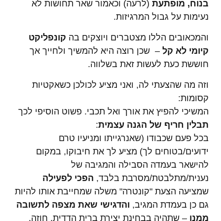
בנוח, מופתעת
(לרעה) וכאמור שאר תחושות לא
נעימות על גבול המרגיזות.
והמכאובים הללו מצטברים ויוצקים בה
קונפליקט
קיומי לא קל
– שכן רוצה היא להמשיך ולחייך אך
חוששת כעת לעשות זאת בשלווה.
וזה מה שהצעתי לה, ואני מציע לכולכן כשאקטיות
קסומות:
המשיכי להפיץ את אורך ואל תכבי. פשוט הוסיפי לכך
תבלין חריף של הגנה עצמית
:
בכל פעם שכבודו (שאנרגייתו ומניעיו טרם
ידועים/בטוחים לך) מציע לך את חיבוקו, במקום
להישאר בעמדה הסבילה והמגיבה של
נענית/מתלבטת/מסרבת בלבד,
הפכי לפעילה
שמציעה הצעת "קונטרה" משלה שמחייבת אותו להיות
גם כן בעמדת המגיב,
והדגישי שאת מצפה לתשובה
ממנו
– שתהיה בבחינת יצירת ברית הדדית, חוזה.