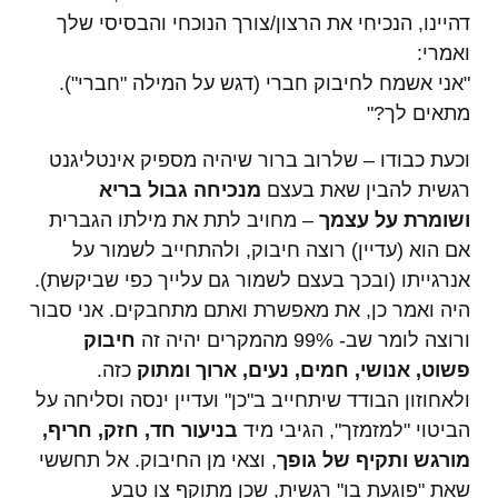
דהיינו, הנכיחי את הרצון/צורך הנוכחי והבסיסי שלך
ואמרי:
"אני אשמח לחיבוק חברי (דגש על המילה "חברי").
מתאים לך?"
וכעת כבודו – שלרוב ברור שיהיה מספיק אינטליגנט
רגשית להבין שאת בעצם
מנכיחה גבול בריא
ושומרת על עצמך
– מחויב לתת את מילתו הגברית
אם הוא (עדיין) רוצה חיבוק, ולהתחייב לשמור על
אנרגייתו (ובכך בעצם לשמור גם עלייך כפי שביקשת).
היה ואמר כן, את מאפשרת ואתם מתחבקים. אני סבור
ורוצה לומר שב- 99% מהמקרים יהיה זה
חיבוק
פשוט, אנושי, חמים, נעים, ארוך ומתוק
כזה.
ולאחוזון הבודד שיתחייב ב"כן" ועדיין ינסה וסליחה על
הביטוי "למזמזך", הגיבי מיד
בניעור חד, חזק, חריף,
מורגש ותקיף של גופך
, וצאי מן החיבוק. אל תחששי
שאת "פוגעת בו" רגשית, שכן מתוקף צו טבע