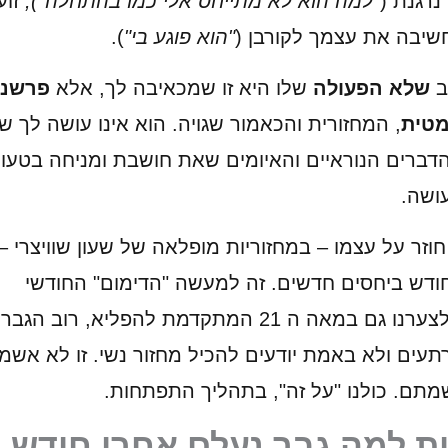
נרגנת ("
למה הוא לא מתייחס אלי כמו בהתחלה"),
זוע
שיבה את עצמך לקורבן (
"הוא פוגע בי"
).
ב
שלא הפעולה
שלו היא זו שמכאיבה לך, אלא
פרשנו
מטית
, המחזורית והכאמור שגויה. הוא אינו עושה לך ש
דברים הנוראיים והאיומים שאת חושבת ומניחה בטעו
ושה.
חוזר על עצמו – במחזוריות מופלאה של שעון שוויצרי –
ודש ביחסים חדשים. זה למעשה "הדימום" החודשי
שלך, ולצערנו גם במאה ה 21 המתקדמת להפליא, רוב הגב
רתעים ולא באמת יודעים להכיל מחזור נשי. זו לא אשמ
מתם. כולנו "על זה", בתהליך התפתחות.
ת למה גבר נעלם אחרי חודש