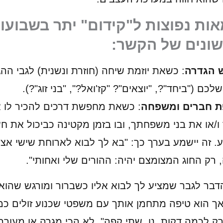
אות נפוצות ל"קידום" יתר בשבועו
ונים של הקשר:
 הגדרה
: כשאת יוזמת שיחה (חוזרת ונשנית) לגבי הה
שלכם ("ביחד"?, "יוצאים"? "קז'ואל?", "בני זוג"?).
ת חברים ומשפחה
: כשאת מחפשת דרכים להכיר לו 
 ו/או את בני משפחתך, ובו בזמן מקטינה כביכול את ח
. זה יישמע בערך כך: "בא לך לבוא לארוחת שישי אצל
 רק החוג המצומצם יהיה: ההורים שלי ואחותי".
דבר לגבר שמציע לך לבוא אליו כשברור ומורגש שהוא
אך הוא טיפה מתחמן אותך עם משפטי שכנוע זולים כמ
רק לכמה דקות, נו, שתי קפה". לא הכי מגרה או מעורר