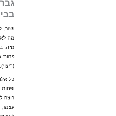
גבר 
בביט
ושוב, ק
מה לא 
מזה. ב
פחות א
(ריצוי).
כל אלו,
ופחות 
רוצה ל
עצמו, 