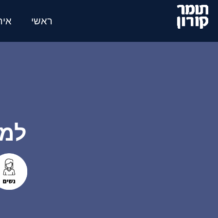
לג
תוכן
ראשי
איר
למה