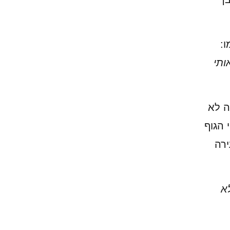
:
ותי
ה לא
 הגוף
ירה
א