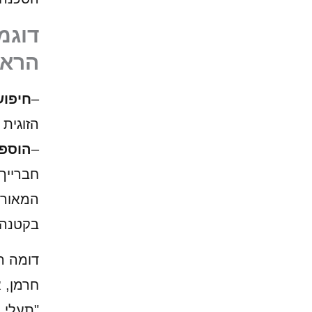
דוגמ
הראש
–
חיפוש
הזוגית 
–
הוספ
חברייך
המאורע
בקטנה,
דומה ה
חרמן, 
"תעלי 