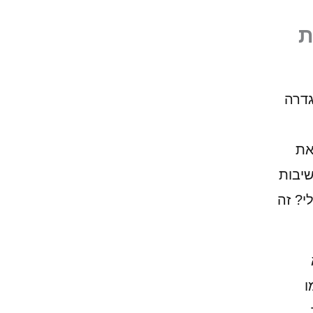
ת
גדרה
את
שיבות
י? זה
ו