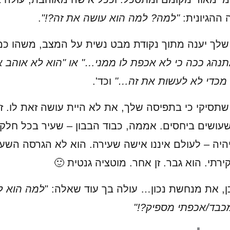
ההגיונית:
"למה? למה הוא עושה את זה?!"
.
לך יענה מתוך נקודת מבט נשית על המצב, משהו כמו
תנהג ככה כי לא אכפת לו ממני…" או "הוא לא אוהב א
מכדי לא לעשות את זה…"
וכד'.
שתסיקי כי בתפיסה שלך, את לא היית עושה זאת לו. ז
עושים ביחסים. אממה, כבוד הבבון – שעיר בכל חלקי
היה – לעולם איננו אישה שעירה. הוא לא הגרסה השע
ירתי. הוא גבר. זן אחר. מוטציה גנטית 🙂
ן, את מנחשת נכון… עולה בך עוד שאלה: "
למה הוא ל
כבד/אכפתי מספיק?!"