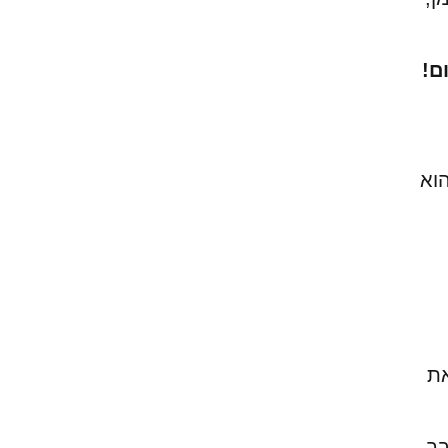
ום!
הוא
ת
בך