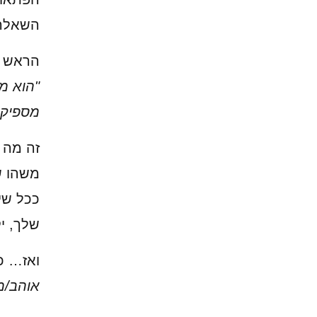
השאלה 
הראש ש
"הוא מ
מספיק 
זה מה 
משהו ש
ככל שי
שלך, יק
ואז… כ
אוהב/מ