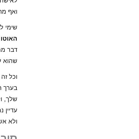
לאישה 
ואף מח
שימי ל
האוטו
דבר מה
שהוא ע
וכל זה 
בערך ח
עדיין נ
ולא אש
סיבו