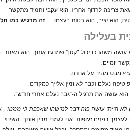
את צריכה לרדוף אחריו. הוא עקבי ותמיד מתקשר
ח, הוא יציב, הוא בטוח בעצמו…
זה מרגיש כמו חל
ת בעלילה
א עושה משהו כביכול "קטן" שמרגיז אותך. הוא מאחר. 
שר יומיים.
יף מבט מהיר על אחרת.
 טיפה נעלם וכבר לא זמין אלייך כמקודם.
 הוא עושה את תרגיל ה-"גבר נעלם אחרי חודש".
 לא הייתי עושה כזה דבר למישהו
שאכפת לי ממנו!",
א
עצמך בפנים זעופות. אני לגמרי מבין אותך. השינוי
י מאוד מקומם ומתסכל. וככל אישה מאוהבת, עולה 