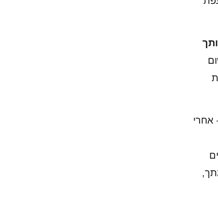
פת
תך
ום
ת
 אחרי
רים
תך,