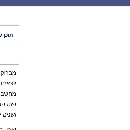
תוכן ע
מברוק 
יוצאים
מחשבות
הזה הר
ושנינו 
ואכן, ה