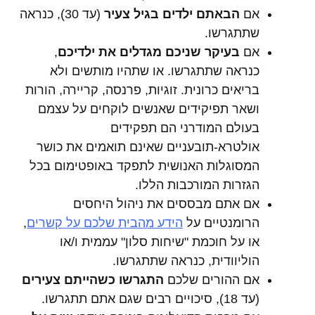
אם
הבאתם
ילדים בגיל צעיר
(עד 30), כנראה
שתתגרשו.
אם
בעיקר שניכם מגדלים את ילדיכם
,
כנראה שתתגרשו. או שתהיו מותשים ולא
בריאים כרונית. זוגיות, פרנסה, קריירה, הורות
ושאר תפיקידים שאנשים לוקחים על עצמם
בעולם המודרני הם תפקידים
אולטרא-תובעניים שאינם תואמים את כושר
המסוגלות האנושית לתפקד באופטימום בכל
הגזרות המורכבות הללו.
אם אתם מבססים את ניהול היחסים
הרומנטיים על
הידע מהבית שלכם על קשרים
,
או על חוכמת "שיחות סלון" עממית ו/או
הוליוודית, כנראה שתתגרשו.
אם ההורים שלכם
התגרשו כשהייתם צעירים
(עד 18), סיכויים רבים שגם אתם תתגרשו.