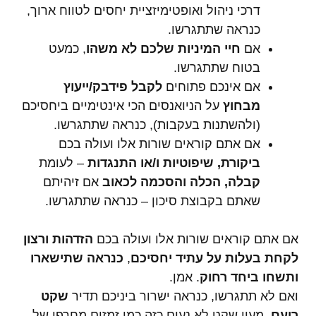
דרכי ניהול ואופטימיזציית יחסים לטווח ארוך,
כנראה שתתגרשו.
אם
חיי המיניות שלכם לא משהו
, כמעט
בטוח שתתגרשו.
אם אינכם פתוחים
לקבל פידבק/ייעוץ
מבחוץ
על הניואנסים הכי אינטימיים ביחסיכם
(ולהשתנות בעקבות), כנראה שתתגרשו.
אם אתם קוראים שורות אלו ועולה
בכם
ביקורת, שיפוטיות ו/או התנגדות
– לעומת
קבלה, הכלה והסכמה לכאוב
אם זיהיתם
שאתם בקבוצת סיכון – כנראה שתתגרשו.
אם אתם קוראים שורות אלו ועולה בכם
הזדהות ורצון
לקחת בעלות על עתיד יחסיכם
,
כנראה שתישארו
ותשחו ביחד רחוק
. אמן.
ואם לא תתגרשו, כנראה ישרור ביניכם תדיר
שקט
רועם
. מעין שקט לא נעים כזה כמו זמזום מחרפן של