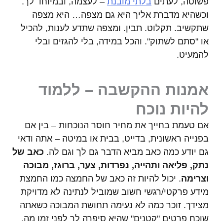
פשוטה, לעתים
בלתי מובנת
– לעצמה, ובמיוחד לך.
וכשהיא מדברת אליך היא גם מצפה… היא מצפה
שתקשיב. תקלוט. תבין. ומצפה שתדע לענות, להכיל
או "סתם לשתוק". והכל במידה, בלי להגזים ובלי
להמעיט.
אמנות ההקשבה – ללמוד
להיות נוכח
אם טעמת בחייך את מחיר חוסר הנוכחות – בין אם
בפנייה ראשונית, בדייט, בבית או במיטה – אתה ודאי
גם יודע כמה כאב מביא הדבר גם לך וגם לה.
כאב של
נתק, פליאה ותהייה, נפרדות, צער, ברוגז, מבוכה
וצרימה
. יכול להיות זה כאב של החמצה כמו החמצת
מידע פרקטי/רגשי חשוב שמוביל לנתינה לא מדויקת
מצידך. זוכר כמה לא נעימה תחושת המבוכה כשאתה
שוכח פרטים "קטנים" שהיא סיפרה לך לפני זמן מה,