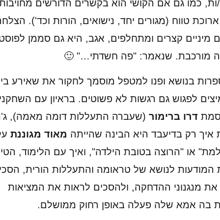
ות, כמו גם אם הקושי הוא בקשרים הדורשים מחויבות
רוכת טווח (מגורים יחד, נישואים, הורות וכד'). הצלח
 מיניים קצרים ומתחלפים, אגב, היא גם סממן לפוסט
 מורכבת. שנאמר: "פה חשדתי…" 🙂
פרות בנושא ופנו למטפל מוסמך לחקור את שאירע ביל
מיצים לפגוש גם רגשות לא פשוטים. בראיון עם השחקני
סמת
דרו ברימור
(שעברה התעללות דומה מאמה), ג'נ
איך רק בדיעבד היא הבינה שהייתה
מאוד מגוננת
על
מת" או "הרוצה בטובת הילדה", ואיך עם הלימוד, הטיפ
 המודעות לנושא של טראומה והתעללות הורית, הסכי
את מנגנוני ההדחקה, ולהסכים לראות את המציאות
 בה אמא שלה פעלה באופן רחוק ממושלם.