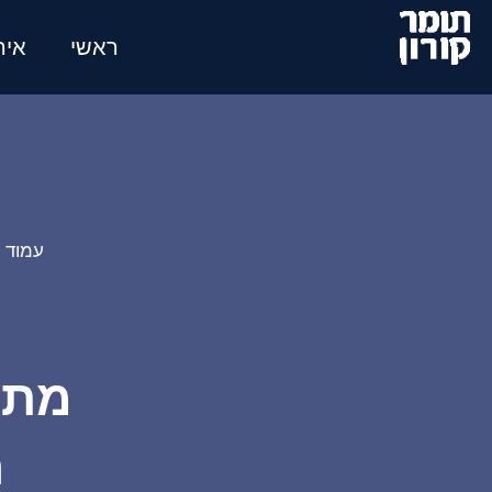
לג
תוכן
ראשי
איר
עמוד 
מתק
ה