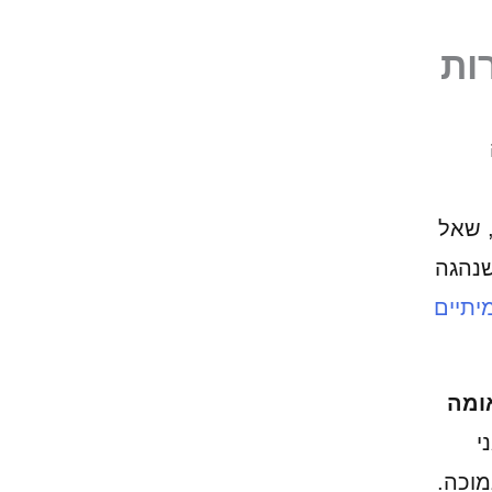
ות
 שאל
שנהגה
יתיים
ומה
י
מוכה.