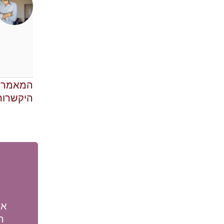
המאמר ע
היקשרות
אם
ה