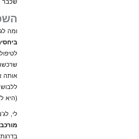
שכבר ה
השפע
ומה לג
ביחסים
לטיפול
שרכשה 
אותה א
ללבוש 
(היא ל
לי, לג
מורכב
בדרגת 