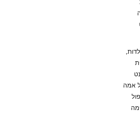
ה
דות,
ת
ט
 אמה
ול
מה