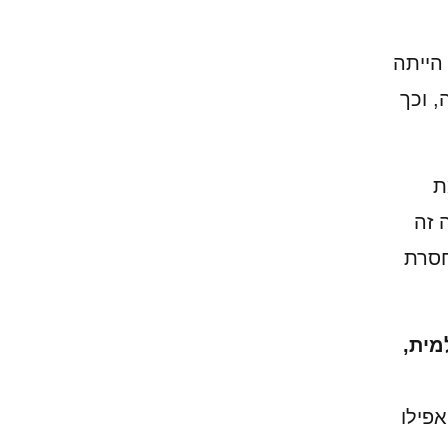
הייתה
 וכך
ת
 זה
חסרת
מית,
פילו