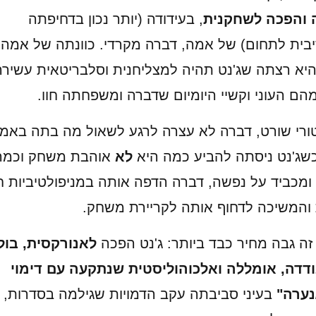
והפכה לשחקנית
, בעידודה (יותר נכון בדחיפתה
בית לתחום) של אמה, דברה מקרדי. כוונתה של אמה 
היא רצתה שג'נט תהיה למצליחנית וסלבריטאית עשירה,
מהם העוני וקשיי היומיום שדברה ומשפחתה חוו.
טורי שורט, דברה לא עצרה לרגע לשאול מה בתה באמ
כשג'נט ניסתה להביע כמה היא
לא
אוהבת משחק וכמה
 ומכביד על נפשה, דברה הדפה אותה במניפולטיביות 
 והמשיכה לדחוף אותה לקריירת משחק.
 זה גבה מחיר כבד ביותר: ג'נט הפכה
לאנורקסית, בול
דדה, אומללה ואלכוהוליסטית שנתקעה עם דימוי
נערה"
בעיני סביבתה עקב הדמויות שגילמה בסדרות, א