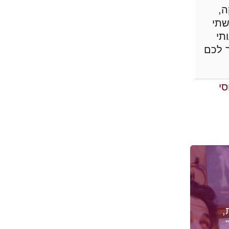
ה,
שתי
תי
ר לכם
סי
,