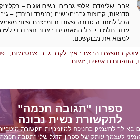
אחרי שלימדתי אלפי גברים, נשים וזוגות – בקליניק
סדנאות, קבוצות גברים/נשים (בנפרד וביחד) – גיב
הכל למתודה סדורה שעובדת ומייצרת שינוי משמעו
עבור תלמידיי. כל המאמרים באתר נוצרו כדי לעזו
למצוא את מבוקשכם.
וסק בנושאים הבאים:
איך לקרב גבר
,
אינטימיות
,
דפו
,
התפתחות אישית
,
זוגיות
ספרון "תגובה חכמה"
לתקשורת נשית נבונה
 בא לך להעמיק בחניכה למיומנויות תקשורת מיטביות
זמיני לעצמך עותק של ספרון הדגל שלי "תגובה חכמה"