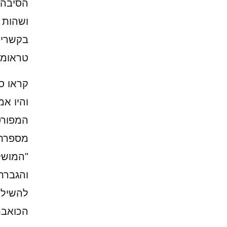
הסיבה/
ושהות א
בקשרים
טראומה
קראו ס
והיו א
המפור
מספרת 
"המושל
והגברת
להשיל 
הכואבת