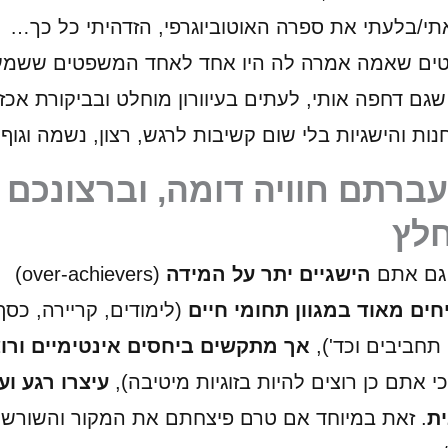
י/בלעתי את ספרה האוטוביוגרפי, הזדהיתי כל כך…
ם שאמה אמרה לה היו אחד לאחד המשפטים ששמע
גם דחפה אותי, לעתים בעיוורון מוחלט ובביקורת אכזר
ות והישגיות בלי שום קשיבות לרגש, רצון, נשמה וגוף.
ברתם חוויה דומה, וברצונכם
חלץ
גם אתם
הישגיים יתר על המידה
(over-achievers)
ים מאוד במגוון תחומי חיים
(לימודים, קריירה, כסף
תחביבים וכד'),
אך מתקשים ביחסים אינטימיים ורו
י אתם כן רוצים להיות בזוגיות מיטיבה),
עיצרו רגע וע
ת
. זאת במיוחד אם טרם פיצחתם את המקור והשורש