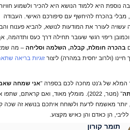
בה נוספת היא ללמוד הנושא היא להכיר ולשמוע חוויות
 מבלי בהכרח להיחשף עם סיפורכם האישי. העבודה
 עשויה לעורר את המודעות לנושא, להביא פענוח והב
כמובן ריפוי רגשי שעובר תחילה דרך כעס ותדהמה, אך
ם
בהכרה חומלת, קבלה, השלמה וסליחה
– מה שמא
חיינו (ולרוב יחסית במהרה) ליצור
זוגיות בריאה שתאר
 המלא של ג'נט מחכה לכם בספרה "
אני שמחה שאמ
תה
" (מטר, 2022). מומלץ מאוד, ואם קראתם, שתפו 
, יותר מאשמח לדעת ולשוחח איתכם בנושא זה שכה ק
ליבי, הן כאדם והן כאיש מקצוע.
תומר קורון