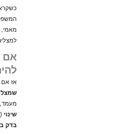
כשקראת
המשפטי
מאמי, ש
למצליחנ
אם ע
להי
אז אם 
שמצליח
מעמד, 
שינוי
(כ
בדק בי