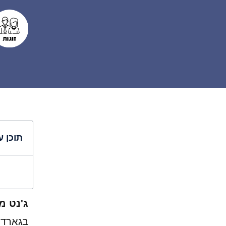
תוכן ע
ג'נט מ
בגארדן 