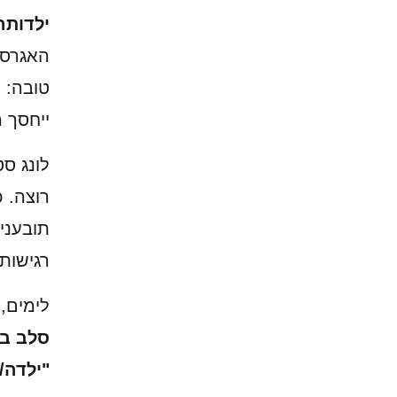
ילדותה
האגרסי
טובה: 
ייחסך 
לונג ס
רוצה. 
תובעני
רגישות
לימים,
סלב בו
"ילדה/