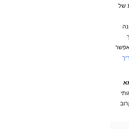
 של
נה
פשר
יך
א
אותי
רוב