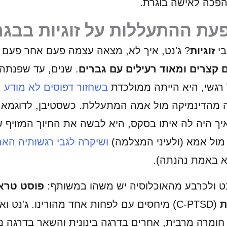
פכה לאישה בוגרת.
ת ההתעללות על זוגיות בבגר
בי
זוגיות
? ג'נט, איך לא, מצאה עצמה פעם אחר פעם
 קצרים ומאוד רעילים עם גברים
. שנים, עד שפנתה
 רגשי, היא הייתה ממולכדת
בשחזור דפוסים לא מודע
מהדינמיקה מול אמה המתעללת. כשסטיבן, לדוגמא,
יך היה לה איתו בסקס, היא לבשה את החיוך המזויף 
מול אמא (ולעיני המצלמה)
ושיקרה לגבי רגשותיה האמ
א באמת נהנתה).
'נט ולכרבע מהאוכלוסיה יש משהו במשותף:
פוסט טרא
ת
(C-PTSD) מיחסים עם לפחות אחד מהורינו. ג'נט ואנ
חומרה מרבית, אחרים בדרגה בינונית והשאר בדרגה נ